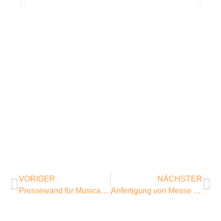
VORIGER
NÄCHSTER
Pressewand für Musical Premiere Anastasia
Anfertigung von Messe Displays, Säulen, Fahnen, Tresen und Rahmensystem