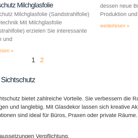
schutz Milchglasfolie
dessen neue B
chutz Milchglasfolie (Sandstrahlfolie)
Produktion un
echnik Mit Milchglasfolie
weiterlesen »
trahlfolie) erzielen Sie interessante
e und
esen »
1
2
 Sichtschutz
tschutz bietet zahlreiche Vorteile. Sie verbessern die 
igen und langlebig. Mit Glasdekor lassen sich kreative 
ptionen sind ideal für Büros, Praxen oder private Räume
aussetzungen Verpflichtung.