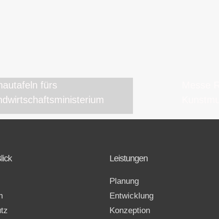
autafeln fürs
Messe R
dwirtschaftsministerium
Kunstm
lick
Leistungen
Planung
m
Entwicklung
tz
Konzeption