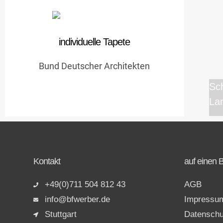
individuelle Tapete
individuell angefertigte Tapeten für
individuelle Tapete
Ausstellungsraum
Bund Deutscher Architekten
Details zum Job
Sch
Lan
Kontakt
auf einen B
+49(0)711 504 812 43
AGB
info@bfwerber.de
Impressu
Stuttgart
Datenschu