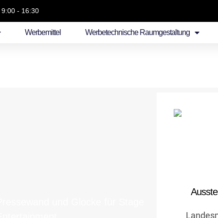
 9:00 - 16:30
Werbemittel
Werbetechnische Raumgestaltung
Tape
individuel
Ausste
Pressewand und Glocke für Stage
Landes
Entertainment