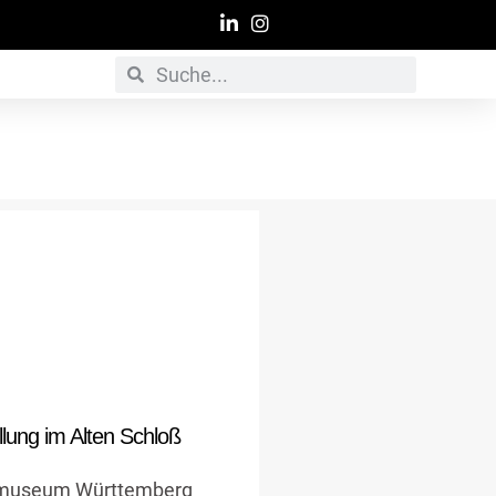
ten und Vitrinen
l angefertigte Tapete und
Vitrinen
llung im Alten Schloß
Details zum Job
museum Württemberg