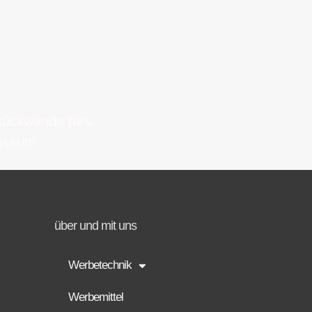
ückwände fürs
useum
über und mit uns
Werbetechnik
Werbemittel