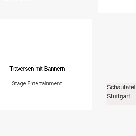
Traversen mit Bannern
Gigantische Schaukel für Stage
Entertainment
Traversen mit Bannern
Stage Entertainment
Details zum Job
Schautafel
Stuttgart