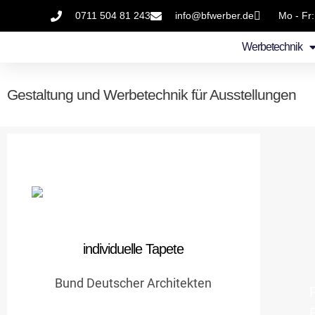
0711 504 81 243
info@bfwerber.de
Mo - Fr:
Werbetechnik
Gestaltung und Werbetechnik für Ausstellungen
Tapete
individuell angefertigte Tapete
individuelle Tapete
Details zum Job
Bund Deutscher Architekten