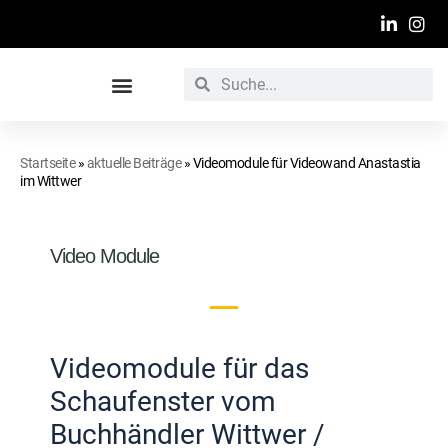
Werbetechnische Raumgestaltung
Startseite
»
aktuelle Beiträge
»
Videomodule für Videowand Anastastia
im Wittwer
Video Module
Videomodule für das
Schaufenster vom
Buchhändler Wittwer /