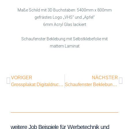
Maße Schild mit 3D Buchstaben: 5400mm x 800mm
gefrästes Logo „VHS“ und „Apfel“
6mm Acryl Glas lackiert
Schaufenster Beklebung mit Selbstklebefolie mit
mattem Laminat
VORIGER
NÄCHSTER
Grossplakat Digitaldruck und Montage „Chicago“
Schaufenster Beklebung Jany Richard in Stuttgart
weitere Job Beispiele für Werbetechnik und