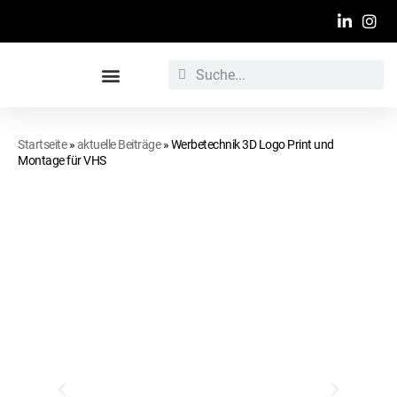
Werbetechnische Raumgestaltung
Startseite
»
aktuelle Beiträge
»
Werbetechnik 3D Logo Print und
Montage für VHS