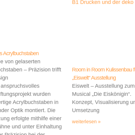
s Acrylbuchstaben
e von gelaserten
chstaben – Präzision trifft
Room in Room Kulissenbau f
sign
„Eiswelt“ Ausstellung
 anspruchsvolles
Eiswelt – Ausstellung zu
ftungsprojekt wurden
Musical „Die Eiskönigin“.
tige Acrylbuchstaben in
Konzept, Visualisierung u
der Optik montiert. Die
Umsetzung
ng erfolgte mithilfe einer
weiterlesen »
hne und unter Einhaltung
r Präzision bei der