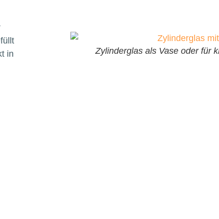
r
üllt
Zylinderglas als Vase oder für k
t in