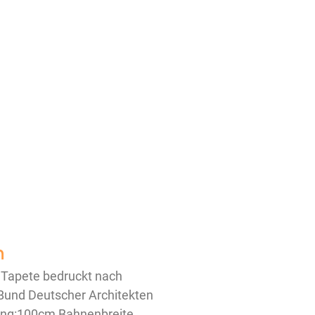
n
 Tapete bedruckt nach
und Deutscher Architekten
ung:100cm Bahnenbreite,