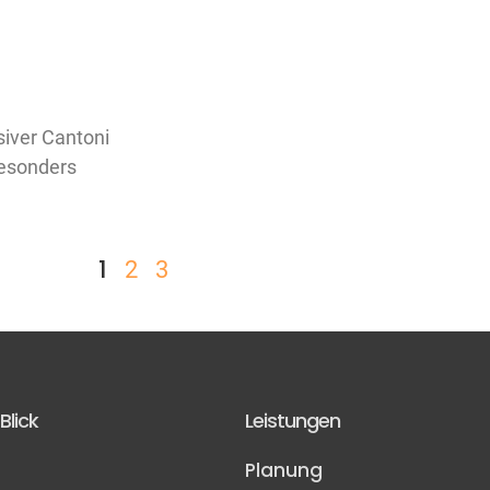
siver Cantoni
besonders
1
2
3
Blick
Leistungen
Planung