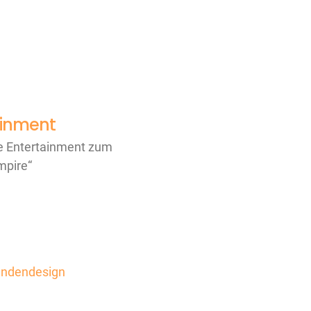
ainment
ge Entertainment zum
mpire“