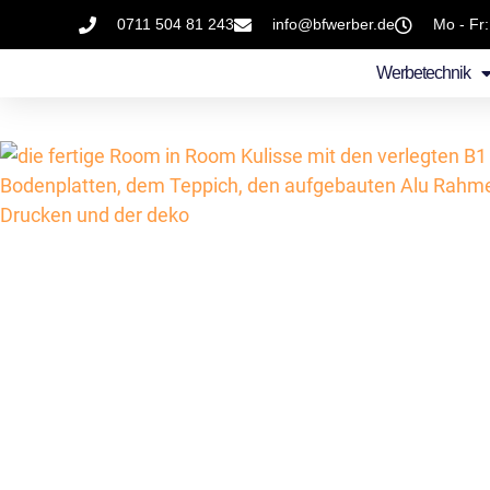
0711 504 81 243
info@bfwerber.de
Mo - Fr:
Werbetechnik