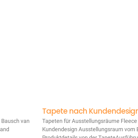
Tapete nach Kundendesig
, Bausch van
Tapeten für Ausstellungsräume Fleece
tand
Kundendesign Ausstellungsraum vom B
Produktdetails von der TapeteAusführ