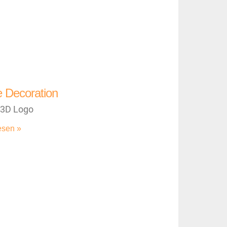
e Decoration
 3D Logo
esen »