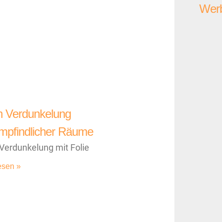
Werb
n Verdunkelung
empfindlicher Räume
erdunkelung mit Folie
esen »